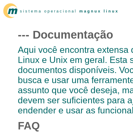
s i s t e m a o p e r a c i o n a l
m a g n u x l i n u x
--- Documentação
Aqui você encontra extensa
Linux e Unix em geral. Esta s
documentos disponíveis. Voc
busca e usar uma ferramente
assunto que você deseja, m
devem ser suficientes para 
endender e usar as funciona
FAQ