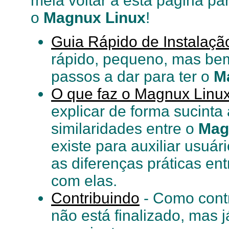
meia voltar a esta página p
o
Magnux Linux
!
Guia Rápido de Instalaçã
rápido, pequeno, mas bem 
passos a dar para ter o
M
O que faz o Magnux Linu
explicar de forma sucinta 
similaridades entre o
Mag
existe para auxiliar usuár
as diferenças práticas ent
com elas.
Contribuindo
- Como contr
não está finalizado, mas 