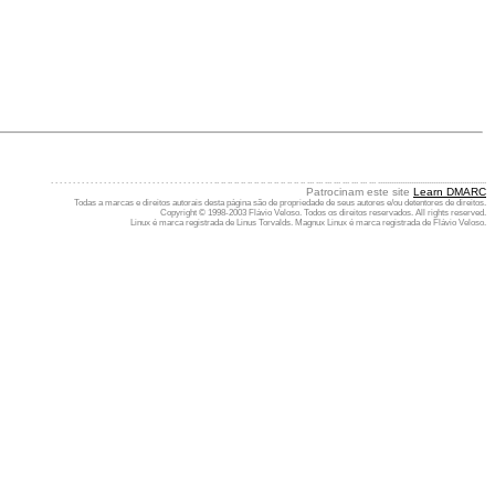
. . . . . . . . . . . . . . . . . . . . . . . . . . . . . . . . . . . . . .. .. .. .. .. .. .. .. .. .. .. .. .. .. ... ... ... ... ... ... ... ... .................................................
Patrocinam este site
Learn DMARC
Todas a marcas e direitos autorais desta página são de propriedade de seus autores e/ou detentores de direitos.
Copyright © 1998-2003 Flávio Veloso. Todos os direitos reservados. All rights reserved.
Linux é marca registrada de Linus Torvalds. Magnux Linux é marca registrada de Flávio Veloso.