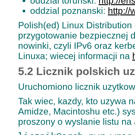
oddzial torunski:
http://er
oddzial poznanski:
http:/
Polish(ed) Linux Distributio
przygotowanie bezpiecznej d
nowinki, czyli IPv6 oraz kerb
Linuxa; wiecej informacji na
5.2 Licznik polskich 
Uruchomiono licznik uzytkow
Tak wiec, kazdy, kto uzywa n
Amidze, Macintoshu etc.) sy
proszony o wyslanie listu na