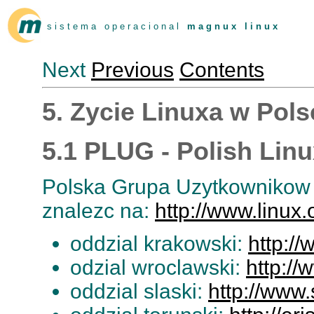
s i s t e m a o p e r a c i o n a l
m a g n u x l i n u x
Next
Previous
Contents
5. Zycie Linuxa w Pols
5.1 PLUG - Polish Lin
Polska Grupa Uzytkownikow L
znalezc na:
http://www.linux.o
oddzial krakowski:
http://
odzial wroclawski:
http://
oddzial slaski:
http://www.s