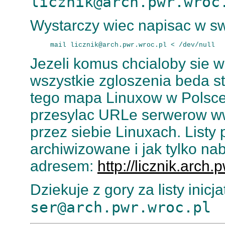
licznik@arch.pwr.wroc
Wystarczy wiec napisac w s
Jezeli komus chcialoby sie w
wszystkie zgloszenia beda s
tego mapa Linuxow w Polsce,
przesylac URLe serwerow w
przez siebie Linuxach. Listy
archiwizowane i jak tylko na
adresem:
http://licznik.arch.
Dziekuje z gory za listy inic
ser@arch.pwr.wroc.pl