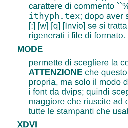
carattere di commento ``%''
ithyph.tex
; dopo aver s
[:] [w] [q] [Invio] se si tr
rigenerati i file di formato.
MODE
permette di scegliere la c
ATTENZIONE
che questo 
propria, ma solo il modo d
i font da dvips; quindi sce
maggiore che riuscite ad 
tutte le stampanti che usa
XDVI