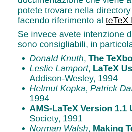
potete trovare nella director
facendo riferimento al
teTe
Se invece avete intenzione d
sono consigliabili, in particolar
Donald Knuth
,
The TeXb
Leslie Lamport
,
LaTeX Us
Addison-Wesley, 1994
Helmut Kopka
,
Patrick Da
1994
AMS-LaTeX Version 1.1 
Society, 1991
Norman Walsh
,
Making T