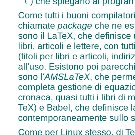
``\'') che spiegano al progr
Come tutti i buoni compilatori
chiamate
package
che ne est
sono il LaTeX, che definisce u
libri, articoli e lettere, con tut
(titoli per libri e articoli, indi
all'uso. Esistono poi parecchi
sono l'
AMSLaTeX
, che perme
completa gestione di equazio
cronaca, quasi tutti i libri d
TeX) e Babel, che definisce l
contemporaneamente sullo 
Come per Linux stesso, di Te