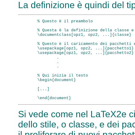
La definizione è quindi del ti
        % Questo è il preambolo

        % Questa è la definizione della classe e 
        \documentclass[opz1, opz2, ...]{classe}

        % Questo è il caricamento dei pacchetti e
        \usepackage[opz1, opz2, ...]{pacchetto1}

        \usepackage[opz1, opz2, ...]{pacchetto2}

                .

                .

                .

        % Qui inizia il testo

        \begin{document}

        [...]

Si vede come nel LaTeX2e ci 
dello stile, o classe, e dei pa
il proliferare di nuovi pacchet