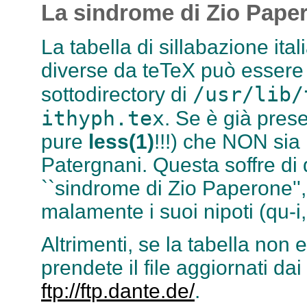
La sindrome di Zio Pape
La tabella di sillabazione ita
diverse da teTeX può essere 
/usr/lib/
sottodirectory di
ithyph.tex
. Se è già prese
pure
less(1)
!!!) che NON sia 
Patergnani. Questa soffre d
``sindrome di Zio Paperone'
malamente i suoi nipoti (qu-i,
Altrimenti, se la tabella non 
prendete il file aggiornati dai
ftp://ftp.dante.de/
.