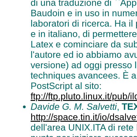
di una traduzione di ``App
Baudoin e in uso in numer
laboratori di ricerca. Ha il
e in italiano, di permette
Latex e cominciare da sub
l'autore ed io abbiamo av
versione) ad oggi presso 
techniques avancees. È an
PostScript al sito:
ftp://ftp.pluto.linux.it/pub
Davide G. M. Salvetti
,
TEX
http://space.tin.it/io/dsa
dell'area UNIX.ITA di ret