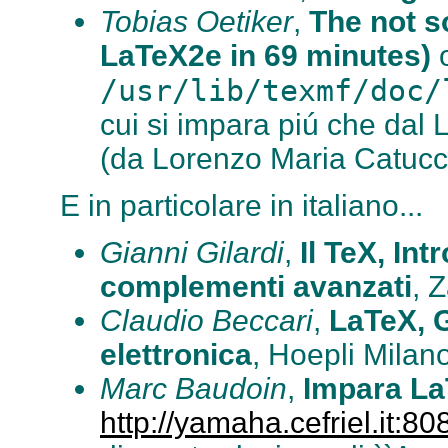
Tobias Oetiker
,
The not s
LaTeX2e in 69 minutes)
o
/usr/lib/texmf/doc/
cui si impara piú che dal 
(da Lorenzo Maria Catucci
E in particolare in italiano...
Gianni Gilardi
,
Il TeX, In
complementi avanzati
, 
Claudio Beccari
,
LaTeX, G
elettronica
, Hoepli Milan
Marc Baudoin
,
Impara La
http://yamaha.cefriel.it: