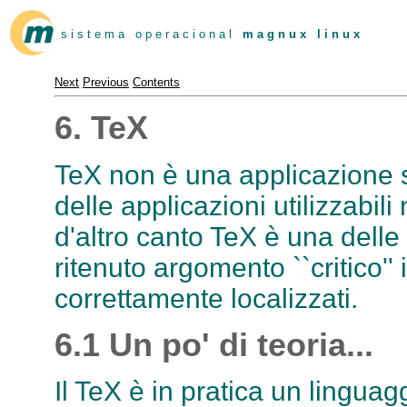
s i s t e m a o p e r a c i o n a l
m a g n u x l i n u x
Next
Previous
Contents
6. TeX
TeX non è una applicazione s
delle applicazioni utilizzabil
d'altro canto TeX è una delle
ritenuto argomento ``critico'
correttamente localizzati.
6.1 Un po' di teoria...
Il TeX è in pratica un linguag