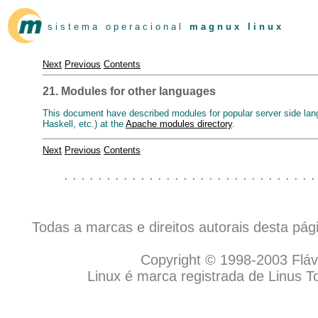
s i s t e m a o p e r a c i o n a l
m a g n u x l i n u x
Next
Previous
Contents
21. Modules for other languages
This document have described modules for popular server side lan
Haskell, etc.) at the
Apache modules directory
.
Next
Previous
Contents
. . . . . . . . . . . . . . . . . . . . . . . . . . . . . .
Todas a marcas e direitos autorais desta pá
Copyright © 1998-2003 Flávio
Linux é marca registrada de Linus T